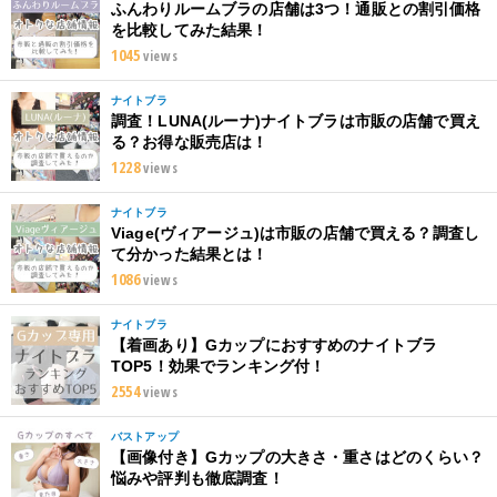
ふんわりルームブラの店舗は3つ！通販との割引価格
を比較してみた結果！
1045
views
ナイトブラ
調査！LUNA(ルーナ)ナイトブラは市販の店舗で買え
る？お得な販売店は！
1228
views
ナイトブラ
Viage(ヴィアージュ)は市販の店舗で買える？調査し
て分かった結果とは！
1086
views
ナイトブラ
【着画あり】Gカップにおすすめのナイトブラ
TOP5！効果でランキング付！
2554
views
バストアップ
【画像付き】Gカップの大きさ・重さはどのくらい？
悩みや評判も徹底調査！