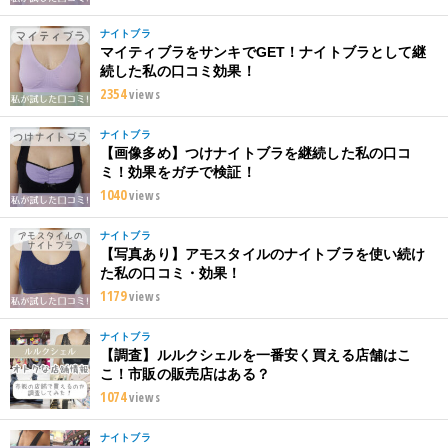
ナイトブラ
マイティブラをサンキでGET！ナイトブラとして継
続した私の口コミ効果！
2354
views
ナイトブラ
【画像多め】つけナイトブラを継続した私の口コ
ミ！効果をガチで検証！
1040
views
ナイトブラ
【写真あり】アモスタイルのナイトブラを使い続け
た私の口コミ・効果！
1179
views
ナイトブラ
【調査】ルルクシェルを一番安く買える店舗はこ
こ！市販の販売店はある？
1074
views
ナイトブラ