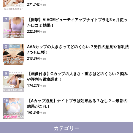
271,742
view
【衝撃】VIAGEビューティアップナイトブラを3ヵ月使っ
た口コミ効果！
222,904
view
AAAカップの大きさってどのくらい？男性の意見や育乳法
7つも伝授！
213,364
view
【画像付き】Gカップの大きさ・重さはどのくらい？悩み
や評判も徹底調査！
174,273
view
【Aカップ必見】ナイトブラは効果ある？なし？…最新の
結果がこれ！
165,346
view
カテゴリー