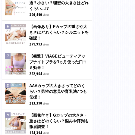
通？小さい？理想の大きさはどれ
くらい…!?
306,490
view
【画像あり】Fカップの重さや大
きさはどれくらい？シルエットを
確認！
271,993
view
【衝撃】VIAGEビューティアッ
プナイトブラを3ヵ月使った口コ
ミ効果！
222,904
view
AAAカップの大きさってどのく
らい？男性の意見や育乳法7つも
伝授！
213,390
view
【画像付き】Gカップの大きさ・
重さはどのくらい？悩みや評判も
徹底調査！
174,394
view