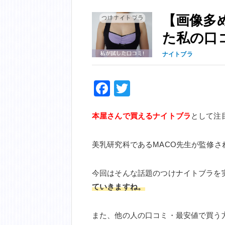
【画像多
た私の口
ナイトブラ
F
T
a
wi
本屋さんで買えるナイトブラ
c
tt
として注
e
er
美乳研究科であるMACO先生が監修
b
o
今回はそんな話題のつけナイトブラを
o
ていきますね。
k
また、他の人の口コミ・最安値で買う