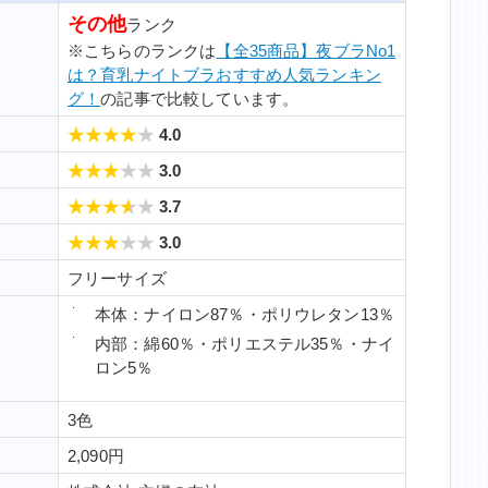
その他
ランク
※こちらのランクは
【全35商品】夜ブラNo1
は？育乳ナイトブラおすすめ人気ランキン
グ！
の記事で比較しています。
4.0
3.0
3.7
3.0
フリーサイズ
本体：ナイロン87％・ポリウレタン13％
内部：綿60％・ポリエステル35％・ナイ
ロン5％
3色
2,090円