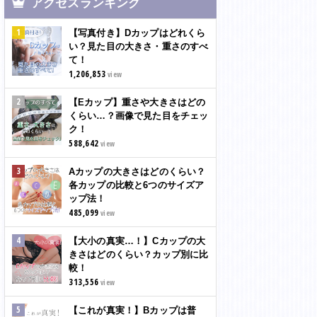
アクセスランキング
【写真付き】Dカップはどれくら
い？見た目の大きさ・重さのすべ
て！
1,206,853
view
【Eカップ】重さや大きさはどの
くらい…？画像で見た目をチェッ
ク！
588,642
view
Aカップの大きさはどのくらい？
各カップの比較と6つのサイズア
ップ法！
485,099
view
【大小の真実…！】Cカップの大
きさはどのくらい？カップ別に比
較！
313,556
view
【これが真実！】Bカップは普