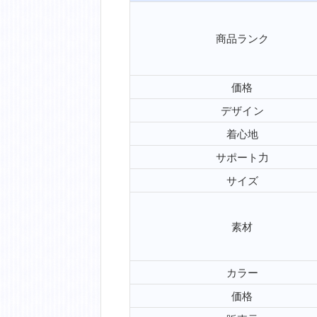
商品ランク
価格
デザイン
着心地
サポート力
サイズ
素材
カラー
価格