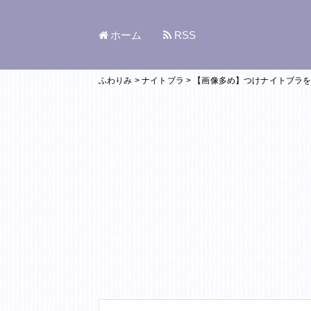
ホーム
RSS
ふわりみ
>
ナイトブラ
>
【画像多め】つけナイトブラ