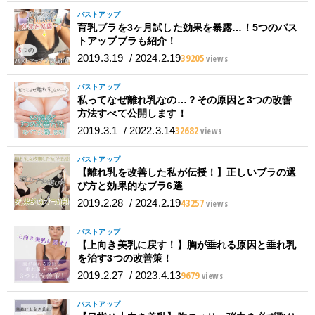
バストアップ
育乳ブラを3ヶ月試した効果を暴露…！5つのバス
トアップブラも紹介！
39205
2019.3.19
/
2024.2.19
views
バストアップ
私ってなぜ離れ乳なの…？その原因と3つの改善
方法すべて公開します！
32682
2019.3.1
/
2022.3.14
views
バストアップ
【離れ乳を改善した私が伝授！】正しいブラの選
び方と効果的なブラ6選
43257
2019.2.28
/
2024.2.19
views
バストアップ
【上向き美乳に戻す！】胸が垂れる原因と垂れ乳
を治す3つの改善策！
9679
2019.2.27
/
2023.4.13
views
バストアップ