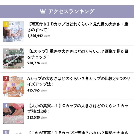
アクセスランキング
【写真付き】Dカップはどれくらい？見た目の大きさ・重
さのすべて！
1,206,992
view
【Eカップ】重さや大きさはどのくらい…？画像で見た目
をチェック！
588,726
view
Aカップの大きさはどのくらい？各カップの比較と6つのサ
イズアップ法！
485,165
view
【大小の真実…！】Cカップの大きさはどのくらい？カッ
プ別に比較！
313,589
view
【これが真実！】Bカップは普通？小さい？理想の大きさ