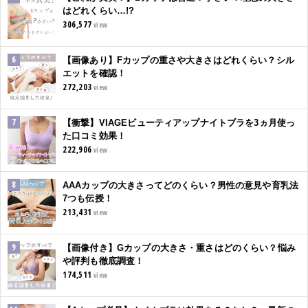
はどれくらい…!?
306,577
view
【画像あり】Fカップの重さや大きさはどれくらい？シル
エットを確認！
272,203
view
【衝撃】VIAGEビューティアップナイトブラを3ヵ月使っ
た口コミ効果！
222,906
view
AAAカップの大きさってどのくらい？男性の意見や育乳法
7つも伝授！
213,431
view
【画像付き】Gカップの大きさ・重さはどのくらい？悩み
や評判も徹底調査！
174,511
view