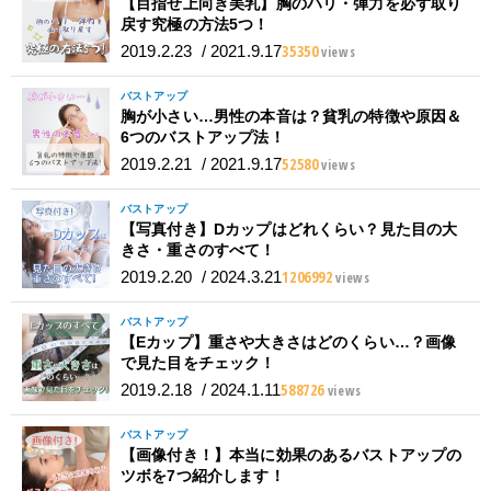
【目指せ上向き美乳】胸のハリ・弾力を必ず取り
戻す究極の方法5つ！
35350
2019.2.23
/
2021.9.17
views
バストアップ
胸が小さい…男性の本音は？貧乳の特徴や原因＆
6つのバストアップ法！
52580
2019.2.21
/
2021.9.17
views
バストアップ
【写真付き】Dカップはどれくらい？見た目の大
きさ・重さのすべて！
1206992
2019.2.20
/
2024.3.21
views
バストアップ
【Eカップ】重さや大きさはどのくらい…？画像
で見た目をチェック！
588726
2019.2.18
/
2024.1.11
views
バストアップ
【画像付き！】本当に効果のあるバストアップの
ツボを7つ紹介します！